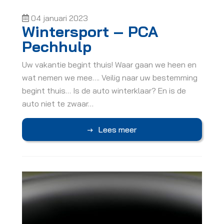
04 januari 2023
Wintersport – PCA
Pechhulp
Uw vakantie begint thuis! Waar gaan we heen en
wat nemen we mee…. Veilig naar uw bestemming
begint thuis… Is de auto winterklaar? En is de
auto niet te zwaar…
Lees meer