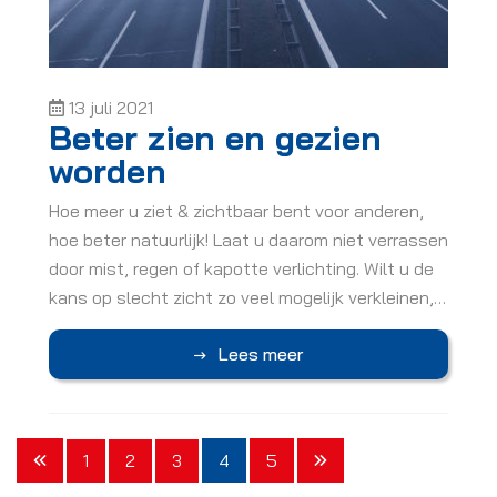
13 juli 2021
Beter zien en gezien
worden
Hoe meer u ziet & zichtbaar bent voor anderen,
hoe beter natuurlijk! Laat u daarom niet verrassen
door mist, regen of kapotte verlichting. Wilt u de
kans op slecht zicht zo veel mogelijk verkleinen,…
Lees meer
4
5
1
2
3